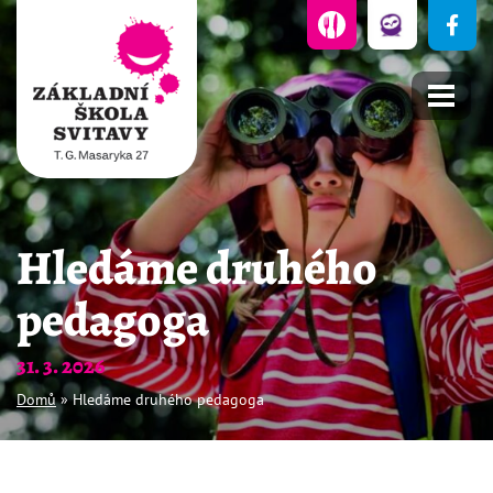
Přejít
k
obsahu
Základní
škola
Hledáme druhého
Svitavy,
T.
pedagoga
G.
31. 3. 2026
Masaryka
27
Domů
»
Hledáme druhého pedagoga